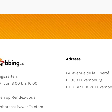
Adresse
64, avenue de la Liberté
ngszäiten:
L-1930 Luxembourg
: vun 8:00 bis 16:00
B.P. 2617 L-1026 Luxemb
n op Rendez-vous
hbarkeet iwwer Telefon: