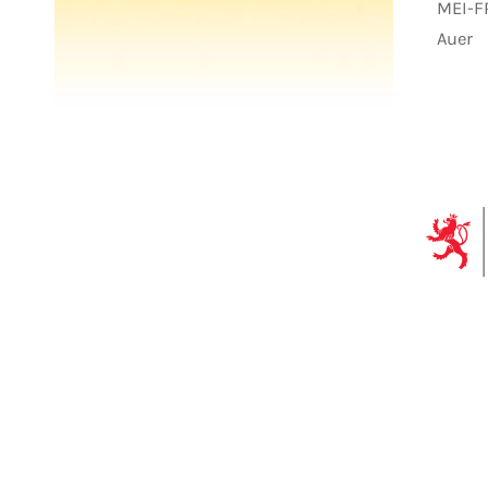
MEI-FR
Auer