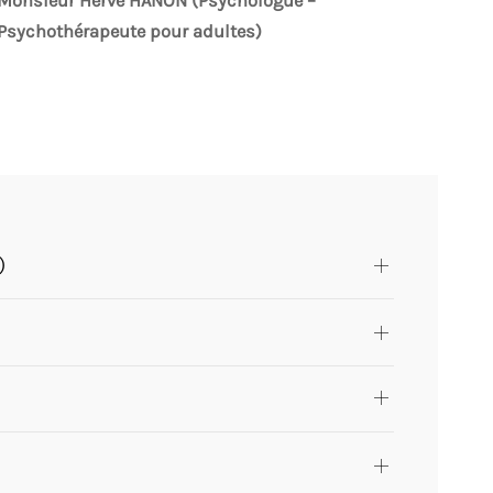
Monsieur Hervé HANON (Psychologue –
Psychothérapeute pour adultes)
)