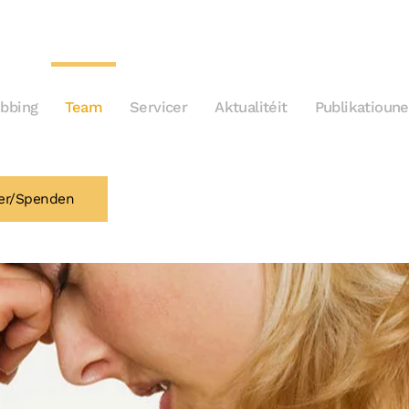
bbing
Team
Servicer
Aktualitéit
Publikatioun
er/Spenden