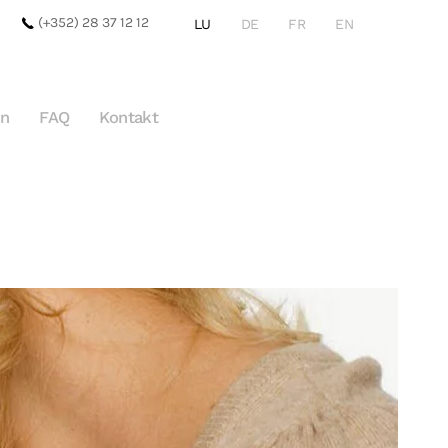
(+352) 28 37 12 12
LU
DE
FR
EN
en
FAQ
Kontakt