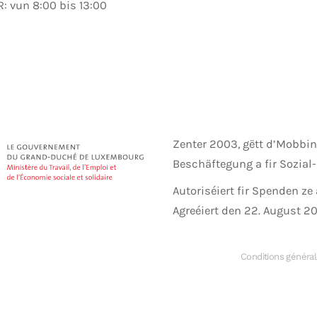
: vun 8:00 bis 13:00
Zenter 2003, gëtt d’Mobbin
Beschäftegung a fir Sozial-
Autoriséiert fir Spenden ze
Agreéiert den 22. August 2
Conditions généra