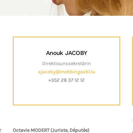
Anouk JACOBY
Direktiounssekretärin
ajacoby@mobbingasbl.lu
+352 28 37 12 12
t
Octavie MODERT (Juriste, Députée)