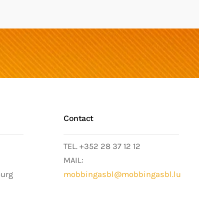
Contact
TEL. +352 28 37 12 12
MAIL:
ourg
mobbingasbl@mobbingasbl.lu