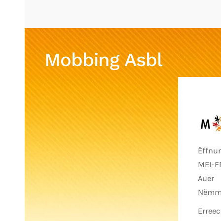
Mobbing Asbl
Ëffnu
MEI-FR
Auer
Nëmme
Erreec