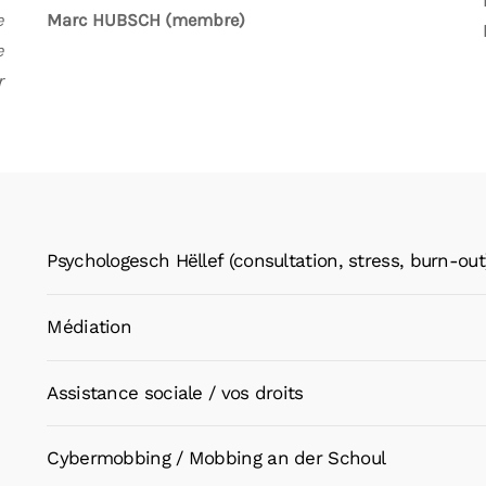
e
Marc HUBSCH (membre)
e
r
Psychologesch Hëllef (consultation, stress, burn-out
Médiation
Assistance sociale / vos droits
Cybermobbing / Mobbing an der Schoul