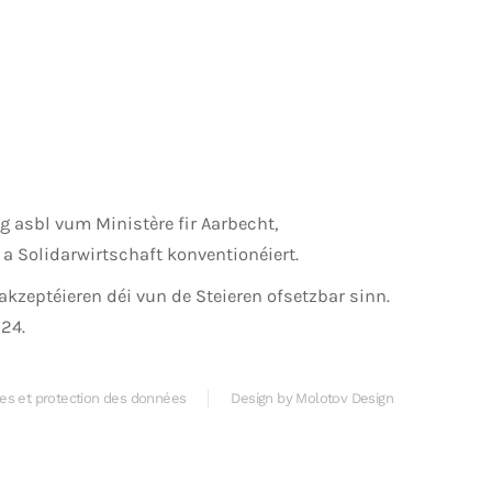
g asbl vum Ministère fir Aarbecht,
 a Solidarwirtschaft konventionéiert.
 akzeptéieren déi vun de Steieren ofsetzbar sinn.
024.
les et protection des données
Design by Molotov Design