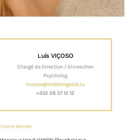
Luís VIÇOSO
Chargé de Direction / klineschen
Psycholog
lvicoso@mobbingasbl.lu
+352 28 37 12 12
Externe Beroder