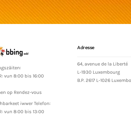
Adresse
64, avenue de la Liberté
ngszäiten:
L-1930 Luxembourg
: vun 8:00 bis 16:00
B.P. 2617 L-1026 Luxemb
n op Rendez-vous
hbarkeet iwwer Telefon:
: vun 8:00 bis 13:00