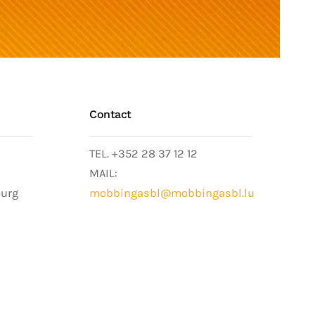
Contact
TEL. +352 28 37 12 12
MAIL:
ourg
mobbingasbl@mobbingasbl.lu