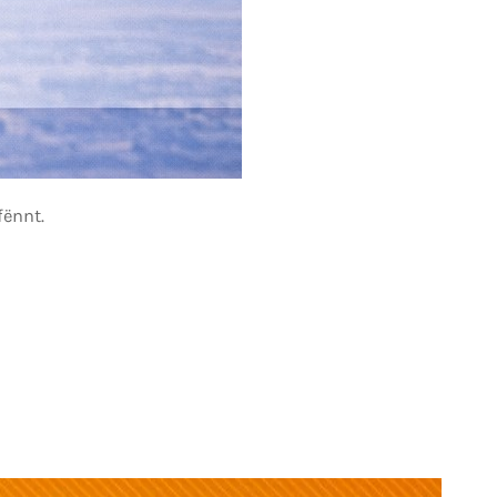
fënnt.