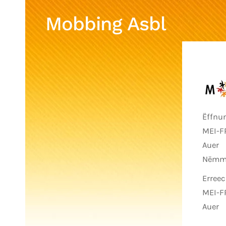
Mobbing Asbl
Ëffnu
MEI-FR
Auer
Nëmme
Erreec
MEI-FR
Auer