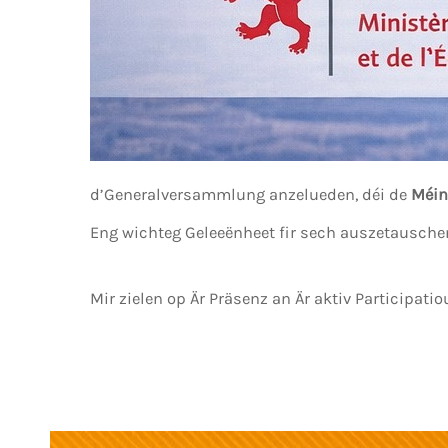
d’Generalversammlung anzelueden, déi de
Méin
Eng wichteg Geleeënheet fir sech auszetausche
Mir zielen op Är Präsenz an Är aktiv Participatio