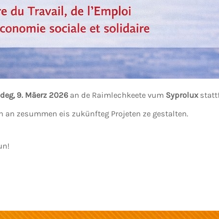
deg, 9. Mäerz 2026
an de Raimlechkeete vum
Syprolux
statt
n an zesummen eis zukünfteg Projeten ze gestalten.
un!