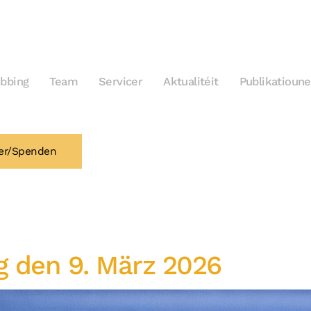
bbing
Team
Servicer
Aktualitéit
Publikatioun
er/Spenden
 den 9. März 2026