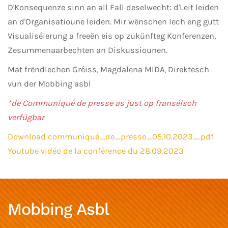
D'Konsequenze sinn an all Fall deselwecht: d'Leit leiden
an d'Organisatioune leiden. Mir wënschen Iech
eng gutt
Visualiséierung
a freeën eis op zukünfteg Konferenzen,
Zesummenaarbechten an Diskussiounen.
Mat frëndlechen Gréiss, Magdalena MIDA, Direktesch
vun der Mobbing asbl
*de Communiqué de presse as just op franséisch
verfügbar
Download communiqué_de_presse_05.10.2023_.pdf
Youtube vidéo de la conférence du 28.09.2023
Mobbing Asbl