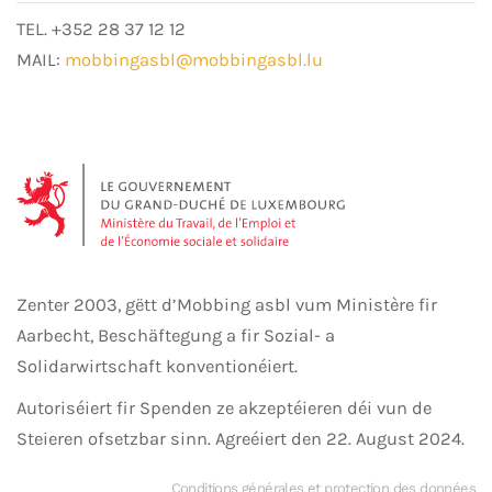
TEL. +352 28 37 12 12
MAIL:
mobbingasbl@mobbingasbl.lu
Zenter 2003, gëtt d’Mobbing asbl vum Ministère fir
Aarbecht, Beschäftegung a fir Sozial- a
Solidarwirtschaft konventionéiert.
Autoriséiert fir Spenden ze akzeptéieren déi vun de
Steieren ofsetzbar sinn. Agreéiert den 22. August 2024.
Conditions générales et protection des données