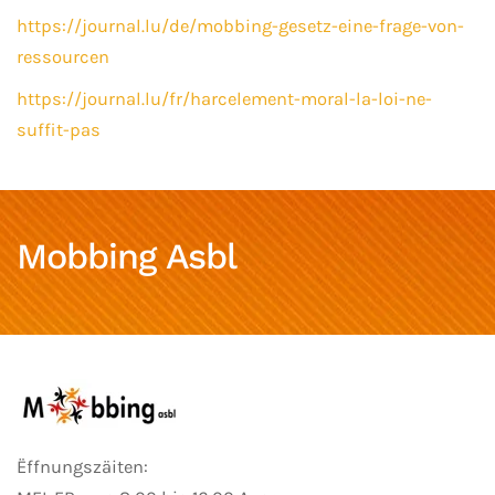
https://journal.lu/de/mobbing-gesetz-eine-frage-von-
ressourcen
https://journal.lu/fr/harcelement-moral-la-loi-ne-
suffit-pas
Mobbing Asbl
Ëffnungszäiten: