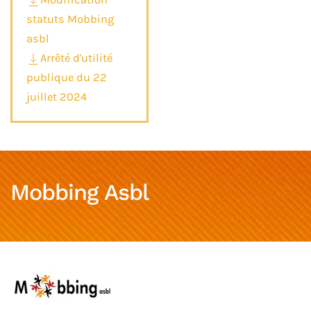
statuts Mobbing
asbl
Arrêté d'utilité
publique du 22
juillet 2024
Mobbing Asbl