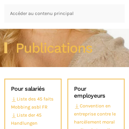
Accéder au contenu principal
Publications
Pour salariés
Pour
employeurs
Liste des 45 faits
Convention en
Mobbing asbl FR
entreprise contre le
Liste der 45
harcèlement moral
Handlungen